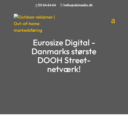
50 64 64 64
hello@obimedia.dk
Eurosize Digital -
Danmarks største
DOOH Street-
netværk!