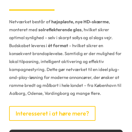
Netværket består af
højopløste, nye HD-skærme
,
monteret med
solreflekterende glas
, hvilket sikrer
optimal synlighed – selv i skarpt sollys og al slags vejr.
Budskabet leveres i
ét format
– hvilket sikrer en
konsekvent brandoplevelse. Samtidig er der mulighed for
lokal tilpasning, intelligent aktivering og effektiv
kampagnestyring. Dette gør netværket til en ideel plug-
and-play-løsning for moderne annoncører, der ønsker at
ramme bredt og målbart i hele landet – fra København til
Aalborg, Odense, Vordingborg og mange flere.
Interesseret i at høre mere?