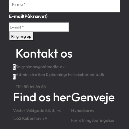
E-mail
(Påkrævet)
Kontakt os
Salg:
simon@obimedia.dk
Administration & planning:
hello@obimedia.dk
Tlf.:
50 64 64 64
Find os her
Genveje
Vester Voldgade 83, 3. tv.
Nyhedsbrev
1552 København V
Forretningsbetingelser